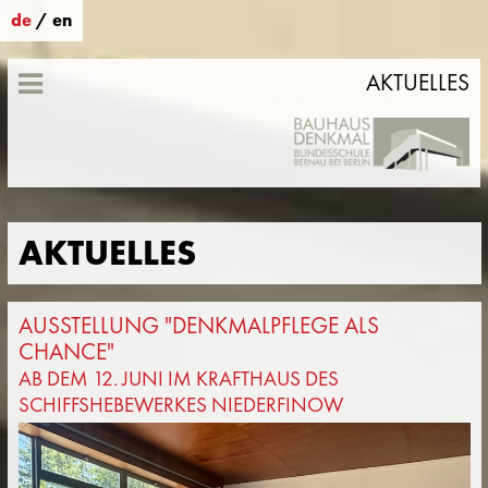
de
/
en
AKTUELLES
AKTUELLES
AUSSTELLUNG "DENKMALPFLEGE ALS
CHANCE"
AB DEM 12. JUNI IM KRAFTHAUS DES
SCHIFFSHEBEWERKES NIEDERFINOW