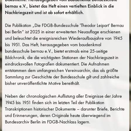
bernau e.V., bietet das Heft einen vertieften Einblick in die
Nachkriegszeit und ist ab sofort erhältlich.
Die Publikation „Die FDGB-Bundesschule 'Theodor Leipart' Bernau
bei Berlin“ ist 2025 in einer erweiterten Neuauflage erschienen
und beleuchtet die ereignisreichen Wiederaufbaujahre von 1945
bis 1951. Das Heft, herausgegeben vom baudenkmal
bundesschule bernau e.V., bietet erstmals eine 25-seitige
Bildchronik, die die wichtigsten Stationen der Nachkriegszeit in
eindrucksvollen Fotografien dokumentiert. Die Aufnahmen
entstammen dem umfangreichen Vereinsarchiv, das als größte
Sammlung zur Geschichte der Bundesschule gilt und zahlreiche
bisher unveröffentlichte Motive bereithält.
Neben der chronologischen Auflistung aller Ereignisse der Jahre
1945 bis 1951 finden sich im letzten Teil der Publikation
Transkriptionen historischer Dokumente – darunter Briefe, Berichte
und Erinnerungen, deren Originale heute überwiegend im
Bundesarchiv Berlin im FDGB-Nachlass lagern.